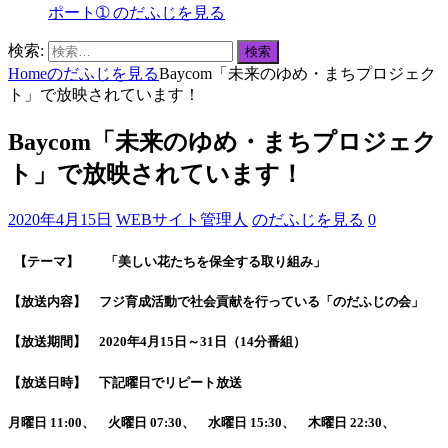
ポート➀
のだふじを見る
検索:
Home
のだふじを見る
Baycom「未来のゆめ・まちプロジェク
ト」で放映されています！
Baycom「未来のゆめ・まちプロジェク
ト」で放映されています！
2020年4月15日
WEBサイト管理人
のだふじを見る
0
【テーマ】 「美しい花たちを保全する取り組み」
【放送内容】 フジ育成活動で社会貢献を行っている「のだふじの会」
【放送期間】
2020
年
4
月
15
日～
31
日（
14
分番組）
【放送日時】 下記曜日でリピート放送
月曜日
11:00
、 火曜日
07:30
、 水曜日
15:30
、 木曜日
22:30
、