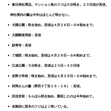
春日神社周辺。マンション角のフジは５分咲き。２３日頃が見頃。
神社境内の藤は今年はほとんど咲かない。
大開公園：咲き始め。見頃は４月２６日～ＧＷ初めまで。
大開郵便局前：見頃
妙寿寺：見頃
了徳院：咲き始め。見頃は４月２６日～ＧＷ初めまで。
江成公園：５分咲き。見頃は２３日～３０日頃
吉野小学校：咲き始め。見頃は４月２６日～ＧＷ始めまで。
村岡さんの藤（野田５丁目１５－１６）：見頃。
区役所前：ちらほら咲き始め。開花したのは今年始めて。
全般的に苗木のフジはよく咲いている。