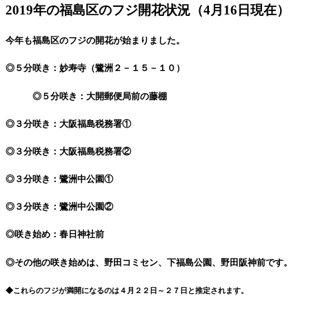
2019
年の福島区のフジ開花状況（
4
月
16
日現在）
今年も福島区のフジの開花が始まりました。
◎５分咲き：妙寿寺（鷺洲２－１５－１０）
◎５分咲き：大開郵便局前の藤棚
◎３分咲き：大阪福島税務署①
◎
３分咲き：大阪福島税務署②
◎３分咲き：鷺洲中公園①
◎３分咲き：鷺洲中公園②
◎咲き始め：春日神社
◎その他の咲き始めは、野田コミセン、下福島公園、野田阪神前です。
◆これらのフジが満開になるのは４月２２日～２７日と推定されます。