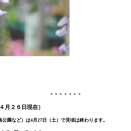
＊＊＊＊＊＊＊
４月２６日現在）
島公園など）は
4
月
27
日（土）で見頃は終わります。