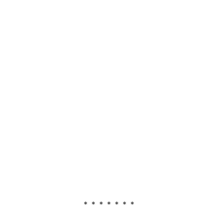
＊＊＊＊＊＊＊