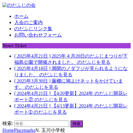
ホーム
入会のご案内
のだふじリンク集
お問い合わせフォーム
News Ticker
[ 2025年4月21日 ]
2025年４月20日のだふじまつりが下
福島公園で開催されました。
のだふじを見る
[ 2025年4月18日 ]
満開のノダフジが見られるようにな
りました。
のだふじを見る
[ 2025年3月30日 ]
藤棚に鳩よけネットをかけていま
す。
のだふじを見る
[ 2024年4月21日 ]
【4/20更新】2024年 のだふじ開花レ
ポート②
のだふじを見る
[ 2024年4月21日 ]
【4/13更新】2024年 のだふじ開花レ
ポート➀
のだふじを見る
検索:
Home
Placemarks
N. 玉川小学校